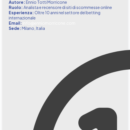
Autore:
Ennio Totti Morricone
Ruolo:
Analista e recensore di siti di scommesse online
Esperienza:
Oltre 10 anni nel settore del betting
internazionale
Email:
info@enniomorricone.com
Sede:
Milano, Italia