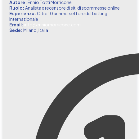
Autore:
Ennio Totti Morricone
Ruolo:
Analista e recensore di siti di scommesse online
Esperienza:
Oltre 10 anni nel settore del betting
internazionale
Email:
info@enniomorricone.com
Sede:
Milano, Italia