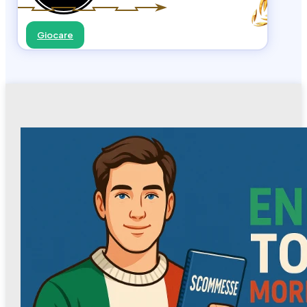
Giocare