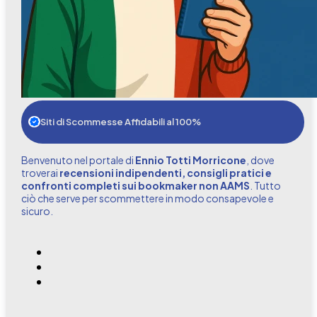
Siti di Scommesse Affidabili al 100%
Benvenuto nel portale di
Ennio Totti Morricone
, dove
troverai
recensioni indipendenti, consigli pratici e
confronti completi sui bookmaker non AAMS
. Tutto
ciò che serve per scommettere in modo consapevole e
sicuro.